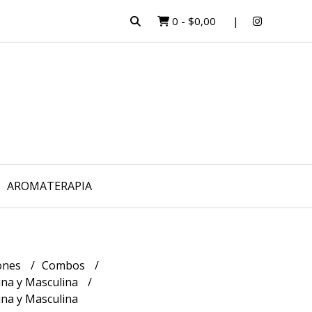
0
-
$0,00
AROMATERAPIA
ones
Combos
na y Masculina
na y Masculina