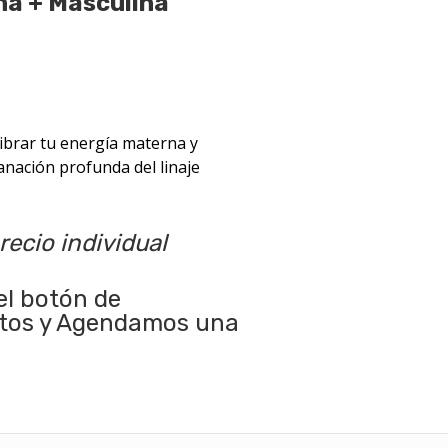
a + Masculina”
ibrar tu energía materna y
anación profunda del linaje
ecio individual
el botón de
atos y Agendamos una