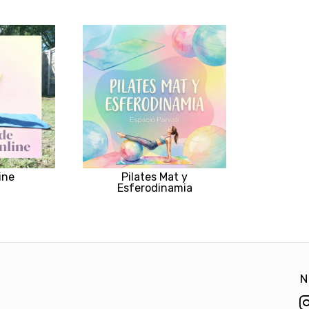
ine
Pilates Mat y
Esferodinamia
N